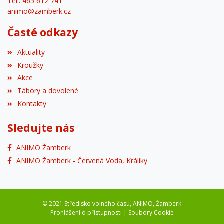
Tel.: 465 612 741
animo@zamberk.cz
Časté odkazy
Aktuality
Kroužky
Akce
Tábory a dovolené
Kontakty
Sledujte nás
ANIMO Žamberk
ANIMO Žamberk - Červená Voda, Králíky
© 2021 Středisko volného času, ANIMO, Žamberk
Prohlášení o přístupnosti
|
Soubory Cookie