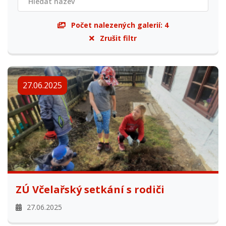
Počet nalezených galerií:
4
Zrušit filtr
27.06.2025
ZÚ Včelařský setkání s rodiči
27.06.2025