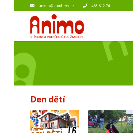
animo@zamberk.cz
465 612 741
Den dětí