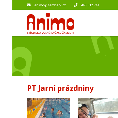
animo@zamberk.cz
465 612 741
PT Jarní prázdniny