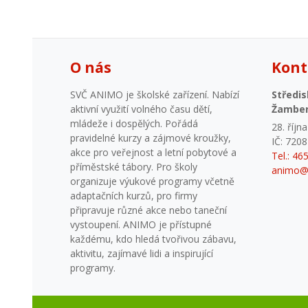
O nás
Kont
SVČ ANIMO je školské zařízení. Nabízí
Středis
aktivní využití volného času dětí,
Žambe
mládeže i dospělých. Pořádá
28. říjn
pravidelné kurzy a zájmové kroužky,
IČ: 720
akce pro veřejnost a letní pobytové a
Tel.: 46
příměstské tábory. Pro školy
animo@
organizuje výukové programy včetně
adaptačních kurzů, pro firmy
připravuje různé akce nebo taneční
vystoupení. ANIMO je přístupné
každému, kdo hledá tvořivou zábavu,
aktivitu, zajímavé lidi a inspirující
programy.