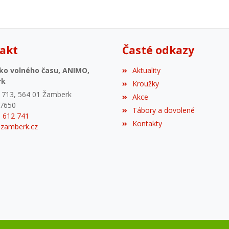
akt
Časté odkazy
ko volného času, ANIMO,
Aktuality
rk
Kroužky
a 713, 564 01 Žamberk
Akce
87650
Tábory a dovolené
5 612 741
Kontakty
zamberk.cz